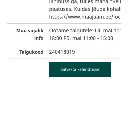
liinibussiga, tulles maha "Reinu
peatuses. Kuidas jõuda kohale:
https://www.maajaam.ee/locati
Ootame talgutele: L4. mai 11:00 
Muu vajalik
18:00 P5. mai 11:00 - 15:00
info
240418019
Talgukood
Salvesta kalendrisse