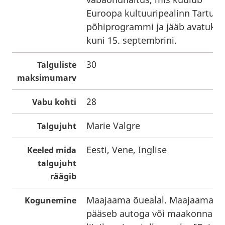
Euroopa kultuuripealinn Tartu 2
põhiprogrammi ja jääb avatuks
kuni 15. septembrini.
30
Talguliste
maksimumarv
28
Vabu kohti
Marie Valgre
Talgujuht
Eesti, Vene, Inglise
Keeled mida
talgujuht
räägib
Maajaama õuealal. Maajaama
Kogunemine
pääseb autoga või maakonna