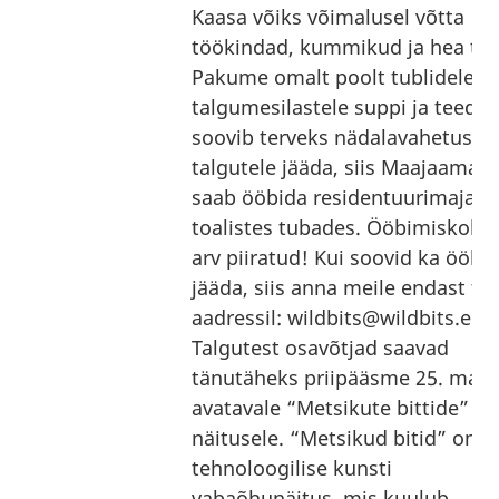
Kaasa võiks võimalusel võtta
töökindad, kummikud ja hea tuj
Pakume omalt poolt tublidele
talgumesilastele suppi ja teed! 
soovib terveks nädalavahetusek
talgutele jääda, siis Maajaamas
saab ööbida residentuurimaja 2-
toalistes tubades. Ööbimiskoht
arv piiratud! Kui soovid ka ööbi
jääda, siis anna meile endast te
aadressil: wildbits@wildbits.ee
Talgutest osavõtjad saavad
tänutäheks priipääsme 25. mail
avatavale “Metsikute bittide”
näitusele. “Metsikud bitid” on
tehnoloogilise kunsti
vabaõhunäitus, mis kuulub