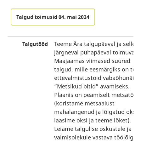
Talgud toimusid 04. mai 2024
Teeme Ära talgupäeval ja sellele
Talgutööd
järgneval pühapäeval toimuvad
Maajaamas viimased suured
talgud, mille eesmärgiks on teh
ettevalmistustöid vabaõhunäitu
“Metsikud bitid” avamiseks.
Plaanis on peamiselt metsatööd
(koristame metsaalust
mahalangenud ja lõigatud okste
laasime oksi ja teeme lõket).
Leiame talgulise oskustele ja
valmisolekule vastava töölõigu.