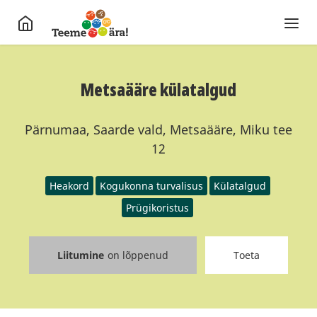
Metsaääre külatalgud
Pärnumaa, Saarde vald, Metsaääre, Miku tee
12
Heakord
Kogukonna turvalisus
Külatalgud
Prügikoristus
Liitumine
on lõppenud
Toeta