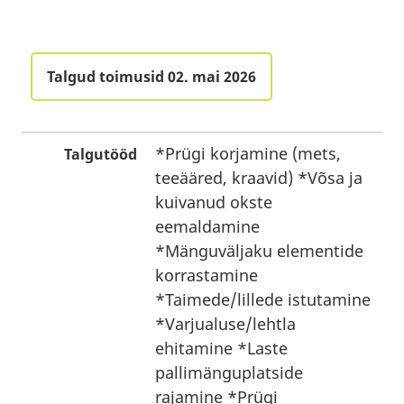
Talgud toimusid 02. mai 2026
*Prügi korjamine (mets,
Talgutööd
teeääred, kraavid) *Võsa ja
kuivanud okste
eemaldamine
*Mänguväljaku elementide
korrastamine
*Taimede/lillede istutamine
*Varjualuse/lehtla
ehitamine *Laste
pallimänguplatside
rajamine *Prügi