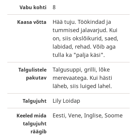
8
Vabu kohti
Hää tuju. Töökindad ja
Kaasa võtta
tummised jalavarjud. Kui
on, siis okslõikurid, saed,
labidad, rehad. Võib aga
tulla ka "palja käsi".
Talgusuppi, grilli, lõke
Talgulistele
merevaatega. Kui hästi
pakutav
läheb, siis luiged lahel.
Lily Loidap
Talgujuht
Eesti, Vene, Inglise, Soome
Keeled mida
talgujuht
räägib