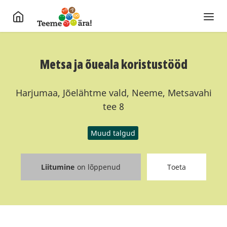
Metsa ja õueala koristustööd
Harjumaa, Jõelähtme vald, Neeme, Metsavahi
tee 8
Muud talgud
Liitumine
on lõppenud
Toeta