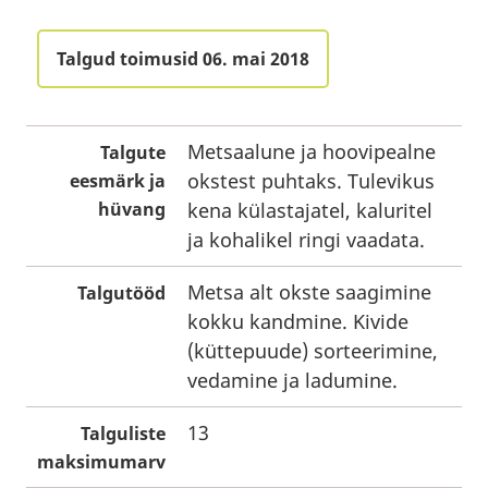
Talgud toimusid 06. mai 2018
Metsaalune ja hoovipealne
Talgute
okstest puhtaks. Tulevikus
eesmärk ja
hüvang
kena külastajatel, kaluritel
ja kohalikel ringi vaadata.
Metsa alt okste saagimine
Talgutööd
kokku kandmine. Kivide
(küttepuude) sorteerimine,
vedamine ja ladumine.
13
Talguliste
maksimumarv