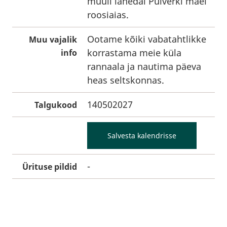
muuli lähedal Pulverki mäel
roosiaias.
Ootame kõiki vabatahtlikke
Muu vajalik
korrastama meie küla
info
rannaala ja nautima päeva
heas seltskonnas.
140502027
Talgukood
Salvesta kalendrisse
-
Ürituse pildid