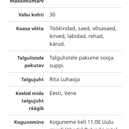
maksimumarv
30
Vabu kohti
Töökindad, saed, võsasaed,
Kaasa võtta
kirved, labidad, rehad,
kärud.
Talgulistele pakume sooja
Talgulistele
suppi.
pakutav
Rita Luhaoja
Talgujuht
Eesti, Vene
Keeled mida
talgujuht
räägib
Koguneme kell 11.00 Uulu
Kogunemine