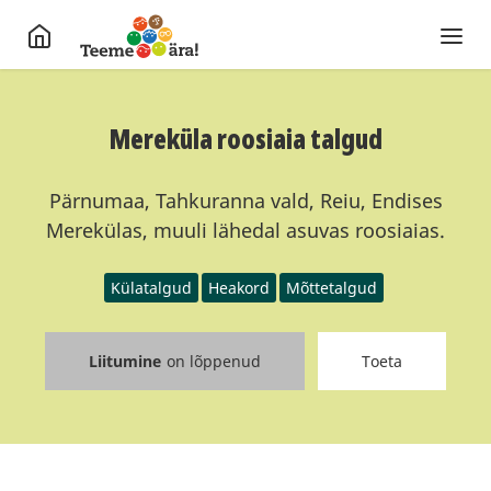
Mereküla roosiaia talgud
Pärnumaa, Tahkuranna vald, Reiu, Endises
Merekülas, muuli lähedal asuvas roosiaias.
Külatalgud
Heakord
Mõttetalgud
Liitumine
on lõppenud
Toeta