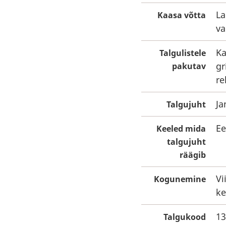
La
Kaasa võtta
va
Ka
Talgulistele
gr
pakutav
re
Ja
Talgujuht
Ee
Keeled mida
talgujuht
räägib
Vi
Kogunemine
ke
13
Talgukood