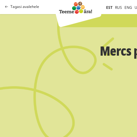
Tagasi avalehele
EST
RUS
ENG
U
Mercs p