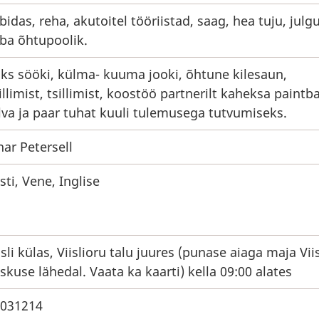
bidas, reha, akutoitel tööriistad, saag, hea tuju, julgu
ba õhtupoolik.
ks sööki, külma- kuuma jooki, õhtune kilesaun,
illimist, tsillimist, koostöö partnerilt kaheksa paintba
lva ja paar tuhat kuuli tulemusega tutvumiseks.
nar Petersell
sti, Vene, Inglise
isli külas, Viislioru talu juures (punase aiaga maja Viis
skuse lähedal. Vaata ka kaarti) kella 09:00 alates
031214