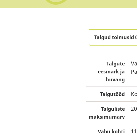
Talgud toimusid 
Va
Talgute
Pa
eesmärk ja
hüvang
Ko
Talgutööd
20
Talguliste
maksimumarv
11
Vabu kohti