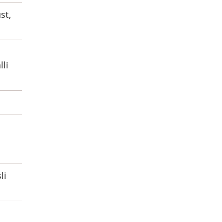
st,
lli
li