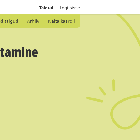
Talgud
Logi sisse
ed talgud
Arhiiv
Näita kaardil
kitamine