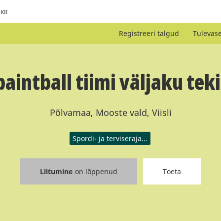
KR
Registreeri talgud
Tulevas
aintball tiimi väljaku te
Põlvamaa, Mooste vald, Viisli
Spordi- ja terviseraja...
Liitumine
on lõppenud
Toeta