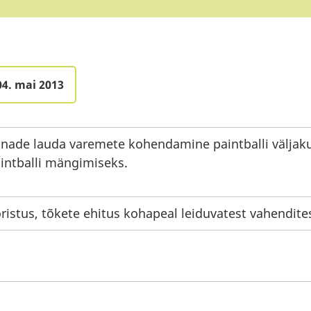
04. mai 2013
nade lauda varemete kohendamine paintballi väljak
intballi mängimiseks.
ristus, tõkete ehitus kohapeal leiduvatest vahendites