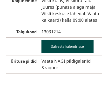
Viisli külas, Viislioru talu
Kogunemine
juures (punase aiaga maja
Viisli keskuse lähedal. Vaata
ka kaarti) kella 09:00 alates
13031214
Talgukood
Salvesta kalendrisse
Vaata NAGI pildigaleriid
Ürituse pildid
&raquo;