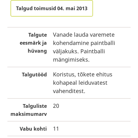
Talgud toimusid 04. mai 2013
Vanade lauda varemete
Talgute
kohendamine paintballi
eesmärk ja
hüvang
väljakuks. Paintballi
mängimiseks.
Koristus, tõkete ehitus
Talgutööd
kohapeal leiduvatest
vahenditest.
20
Talguliste
maksimumarv
11
Vabu kohti