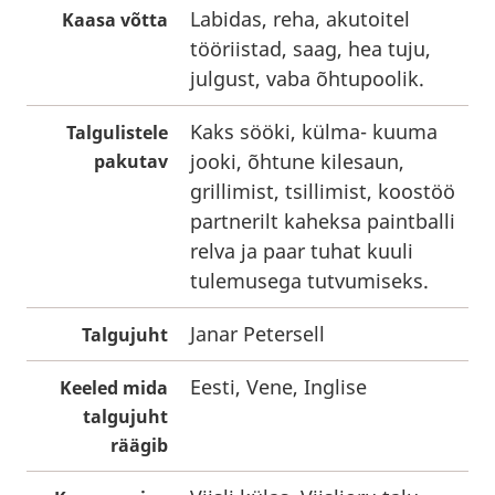
Labidas, reha, akutoitel
Kaasa võtta
tööriistad, saag, hea tuju,
julgust, vaba õhtupoolik.
Kaks sööki, külma- kuuma
Talgulistele
jooki, õhtune kilesaun,
pakutav
grillimist, tsillimist, koostöö
partnerilt kaheksa paintballi
relva ja paar tuhat kuuli
tulemusega tutvumiseks.
Janar Petersell
Talgujuht
Eesti, Vene, Inglise
Keeled mida
talgujuht
räägib