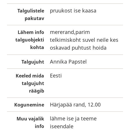
pruukost ise kaasa
Talgulistele
pakutav
mererand,parim
Lähem info
telkimiskoht suvel neile kes
talguobjekti
kohta
oskavad puhtust hoida
Annika Papstel
Talgujuht
Eesti
Keeled mida
talgujuht
räägib
Härjapää rand, 12.00
Kogunemine
lähme ise ja teeme
Muu vajalik
iseendale
info