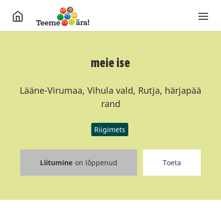
meie ise
Lääne-Virumaa, Vihula vald, Rutja, härjapää
rand
Riigimets
Liitumine
on lõppenud
Toeta