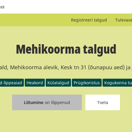
KR
Registreeri talgud
Tulevas
Mehikoorma talgud
ld, Mehikoorma alevik, Kesk tn 31 (õunapuu aed) ja 
ad õppeaiad
Heakord
Külatalgud
Prügikoristus
Kogukonna tu
Liitumine
on lõppenud
Toeta