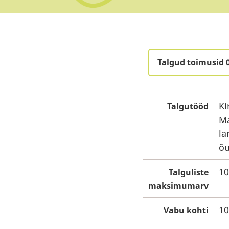
Talgud toimusid 
Ki
Talgutööd
Ma
la
õu
10
Talguliste
maksimumarv
10
Vabu kohti