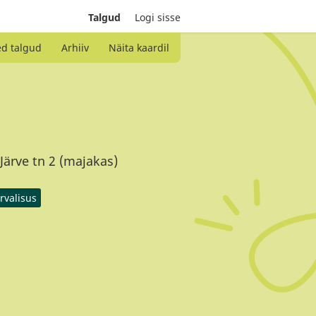
Talgud
Logi sisse
ed talgud
Arhiiv
Näita kaardil
Järve tn 2 (majakas)
rvalisus