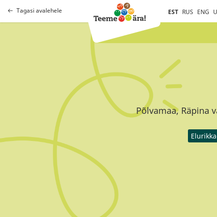
Tagasi avalehele
EST
RUS
ENG
U
Põlvamaa, Räpina va
Elurikk