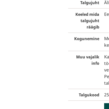
Äl
Talgujuht
Ee
Keeled mida
talgujuht
räägib
Me
Kogunemine
ke
Ka
Muu vajalik
tö
info
ve
Pe
ta
25
Talgukood