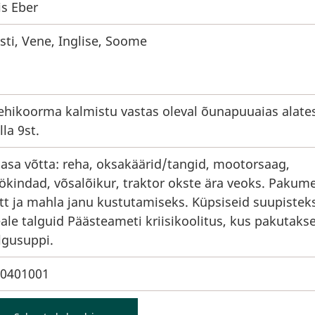
is Eber
sti, Vene, Inglise, Soome
hikoorma kalmistu vastas oleval õunapuuaias alate
lla 9st.
asa võtta: reha, oksakäärid/tangid, mootorsaag,
ökindad, võsalõikur, traktor okste ära veoks. Pakum
tt ja mahla janu kustutamiseks. Küpsiseid suupistek
ale talguid Päästeameti kriisikoolitus, kus pakutaks
lgusuppi.
0401001