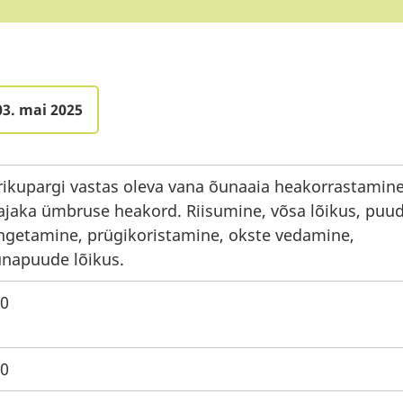
03. mai 2025
rikupargi vastas oleva vana õunaaia heakorrastamine
jaka ümbruse heakord. Riisumine, võsa lõikus, puu
ngetamine, prügikoristamine, okste vedamine,
napuude lõikus.
0
0