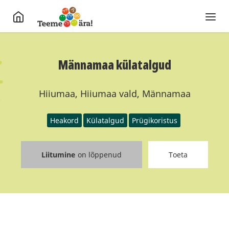
Männamaa külatalgud
Hiiumaa, Hiiumaa vald, Männamaa
Heakord
Külatalgud
Prügikoristus
Liitumine
on lõppenud
Toeta