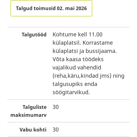
Talgud toimusid 02. mai 2026
Kohtume kell 11.00
Talgutööd
külaplatsil. Korrastame
külaplatsi ja bussijaama.
Võta kaasa töödeks
vajalikud vahendid
(reha,käru,kindad jms) ning
talgusupiks enda
söögitarvikud.
30
Talguliste
maksimumarv
30
Vabu kohti