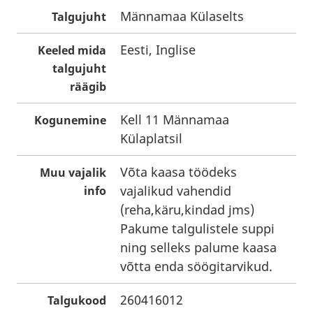
Männamaa Külaselts
Talgujuht
Eesti, Inglise
Keeled mida
talgujuht
räägib
Kell 11 Männamaa
Kogunemine
Külaplatsil
Võta kaasa töödeks
Muu vajalik
vajalikud vahendid
info
(reha,käru,kindad jms)
Pakume talgulistele suppi
ning selleks palume kaasa
võtta enda söögitarvikud.
260416012
Talgukood