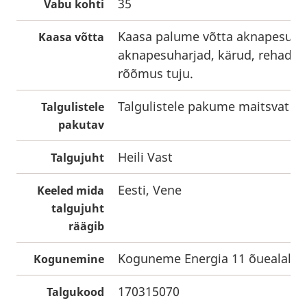
35
Vabu kohti
Kaasa palume võtta aknapesuva
Kaasa võtta
aknapesuharjad, kärud, rehad, l
rõõmus tuju.
Talgulistele pakume maitsvat ei
Talgulistele
pakutav
Heili Vast
Talgujuht
Eesti, Vene
Keeled mida
talgujuht
räägib
Koguneme Energia 11 õuealal.
Kogunemine
170315070
Talgukood