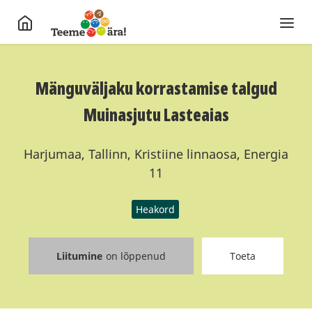
Mänguväljaku korrastamise talgud
Muinasjutu Lasteaias
Harjumaa, Tallinn, Kristiine linnaosa, Energia
11
Heakord
Liitumine
on lõppenud
Toeta