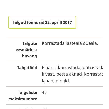
Talgud toimusid 22. aprill 2017
Korrastada lasteaia õueala.
Talgute
eesmärk ja
hüvang
Plaanis korrastada, puhastada õ
Talgutööd
liivast, pesta aknad, korrastad
lauad, pingid.
45
Talguliste
maksimumarv