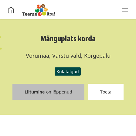
Mänguplats korda
Võrumaa, Varstu vald, Kõrgepalu
Külatalgud
Liitumine
on lõppenud
Toeta