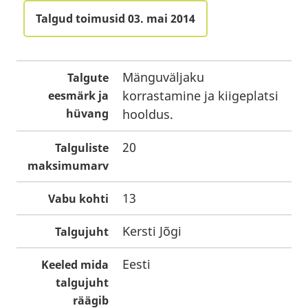
Talgud toimusid 03. mai 2014
Mänguväljaku
Talgute
korrastamine ja kiigeplatsi
eesmärk ja
hüvang
hooldus.
20
Talguliste
maksimumarv
13
Vabu kohti
Kersti Jõgi
Talgujuht
Eesti
Keeled mida
talgujuht
räägib