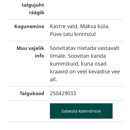
talgujuht
räägib
Kastre vald, Mäksa küla,
Kogunemine
Püve talu kinnistul
Soovitatav riietada vastavalt
Muu vajalik
ilmale. Soovitan kanda
info
kummikuid, kuna osad
kraavid on veel kevadise vee
all.
250429033
Talgukood
Salvesta kalendrisse