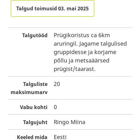
Talgud toimusid 03. mai 2025
Prügikoristus ca 6km
Talgutööd
aruringil. Jagame talgulised
gruppidesse ja korjame
põllu ja metsaäärsed
prügist/taarast.
20
Talguliste
maksimumarv
0
Vabu kohti
Ringo Miina
Talgujuht
Eesti
Keeled mida