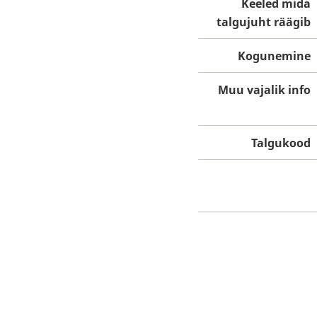
Keeled mida
talgujuht räägib
Kogunemine
Muu vajalik info
Talgukood