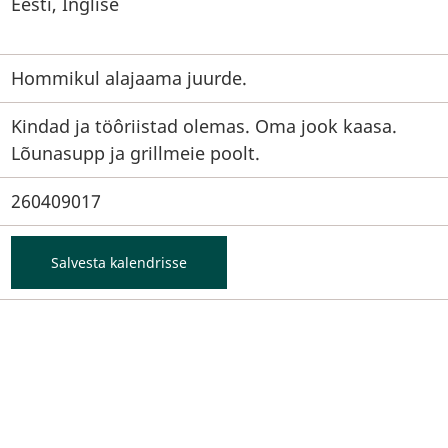
Eesti, Inglise
Hommikul alajaama juurde.
Kindad ja töôriistad olemas. Oma jook kaasa.
Lõunasupp ja grillmeie poolt.
260409017
Salvesta kalendrisse