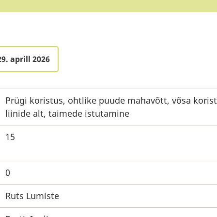
9. aprill 2026
Prügi koristus, ohtlike puude mahavõtt, võsa koris
liinide alt, taimede istutamine
15
0
Ruts Lumiste