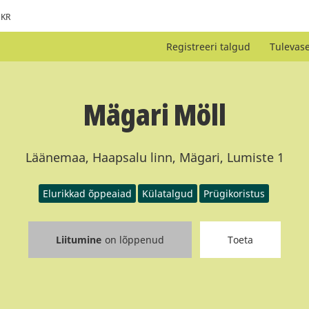
KR
Registreeri talgud
Tulevas
Mägari Möll
Läänemaa, Haapsalu linn, Mägari, Lumiste 1
Elurikkad õppeaiad
Külatalgud
Prügikoristus
Liitumine
on lõppenud
Toeta