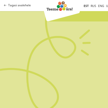
Tagasi avalehele
EST
RUS
ENG
U