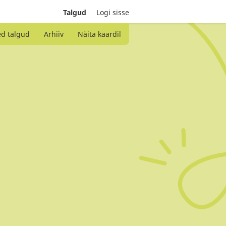
Talgud
Logi sisse
ed talgud
Arhiiv
Näita kaardil