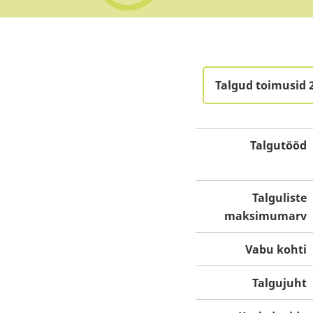
Talgud toimusid 2
Talgutööd
Talguliste
maksimumarv
Vabu kohti
Talgujuht