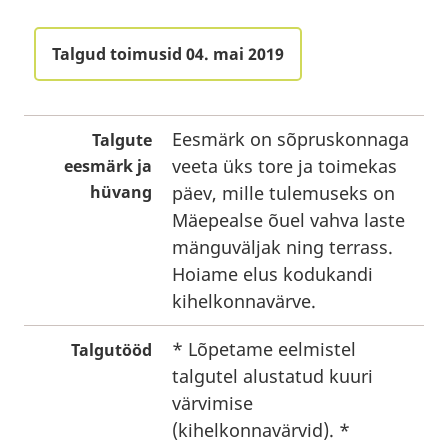
Talgud toimusid 04. mai 2019
Eesmärk on sõpruskonnaga
Talgute
veeta üks tore ja toimekas
eesmärk ja
hüvang
päev, mille tulemuseks on
Mäepealse õuel vahva laste
mänguväljak ning terrass.
Hoiame elus kodukandi
kihelkonnavärve.
* Lõpetame eelmistel
Talgutööd
talgutel alustatud kuuri
värvimise
(kihelkonnavärvid). *