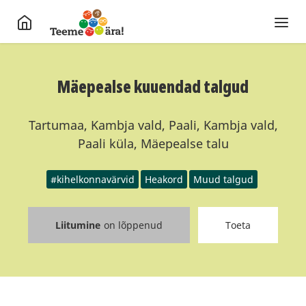
Mäepealse kuuendad talgud
Tartumaa, Kambja vald, Paali, Kambja vald,
Paali küla, Mäepealse talu
#kihelkonnavärvid
Heakord
Muud talgud
Liitumine
on lõppenud
Toeta