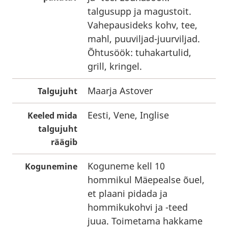
talgusupp ja magustoit.
Vahepausideks kohv, tee,
mahl, puuviljad-juurviljad.
Õhtusöök: tuhakartulid,
grill, kringel.
Maarja Astover
Talgujuht
Eesti, Vene, Inglise
Keeled mida
talgujuht
räägib
Koguneme kell 10
Kogunemine
hommikul Mäepealse õuel,
et plaani pidada ja
hommikukohvi ja -teed
juua. Toimetama hakkame