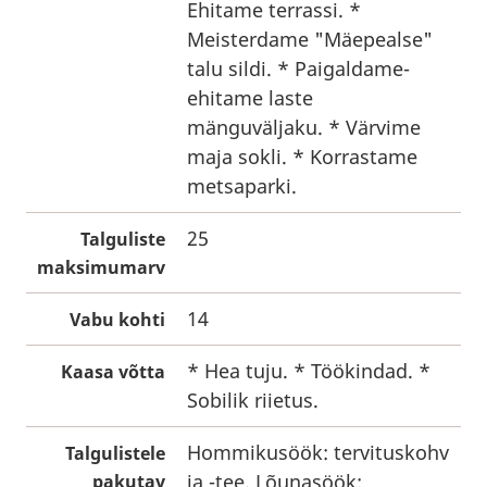
Ehitame terrassi. *
Meisterdame "Mäepealse"
talu sildi. * Paigaldame-
ehitame laste
mänguväljaku. * Värvime
maja sokli. * Korrastame
metsaparki.
25
Talguliste
maksimumarv
14
Vabu kohti
* Hea tuju. * Töökindad. *
Kaasa võtta
Sobilik riietus.
Hommikusöök: tervituskohv
Talgulistele
ja -tee. Lõunasöök:
pakutav