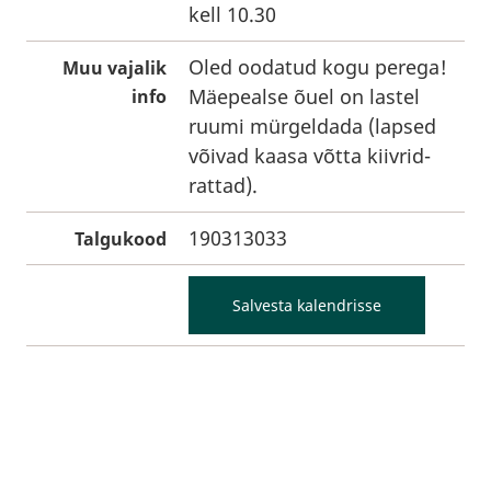
kell 10.30
Oled oodatud kogu perega!
Muu vajalik
Mäepealse õuel on lastel
info
ruumi mürgeldada (lapsed
võivad kaasa võtta kiivrid-
rattad).
190313033
Talgukood
Salvesta kalendrisse