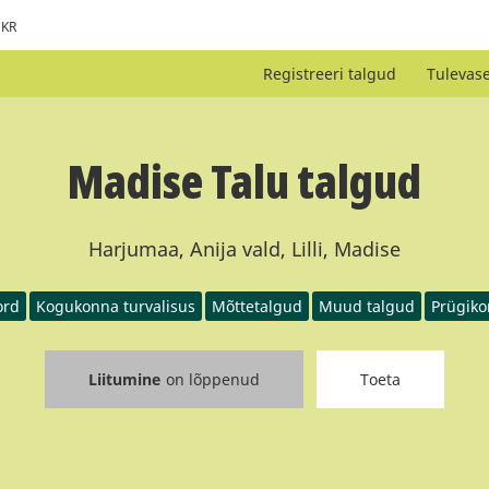
KR
Registreeri talgud
Tulevas
Madise Talu talgud
Harjumaa, Anija vald, Lilli, Madise
ord
Kogukonna turvalisus
Mõttetalgud
Muud talgud
Prügiko
Liitumine
on lõppenud
Toeta