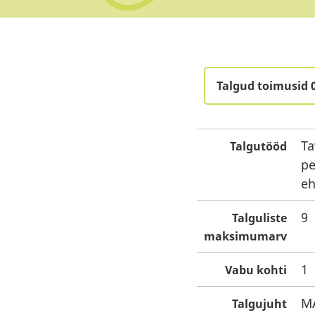
Talgud toimusid 
Ta
Talgutööd
pe
eh
9
Talguliste
maksimumarv
1
Vabu kohti
M
Talgujuht