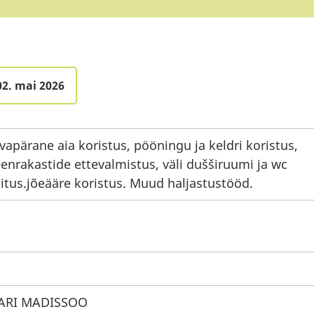
02. mai 2026
vapärane aia koristus, pööningu ja keldri koristus,
enrakastide ettevalmistus, väli dušširuumi ja wc
itus.jõeääre koristus. Muud haljastustööd.
ARI MADISSOO