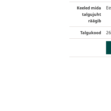
Ee
Keeled mida
talgujuht
räägib
26
Talgukood