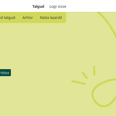
Talgud
Logi sisse
ed talgud
Arhiiv
Näita kaardil
ristus