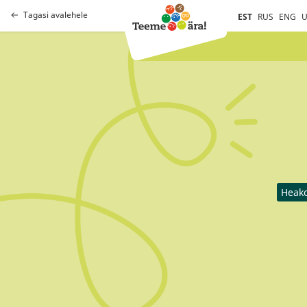
Tagasi avalehele
EST
RUS
ENG
U
Heak