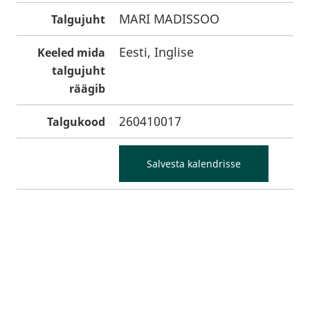
MARI MADISSOO
Talgujuht
Eesti, Inglise
Keeled mida
talgujuht
räägib
260410017
Talgukood
Salvesta kalendrisse