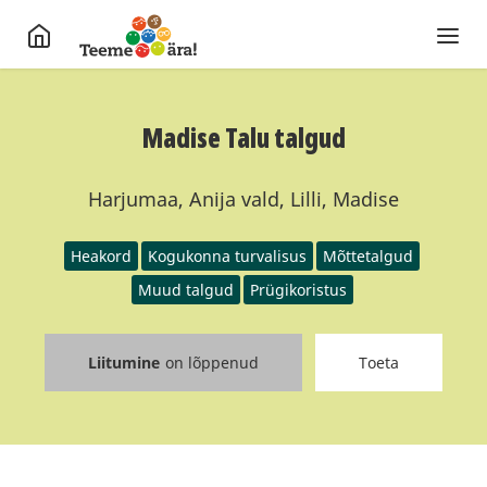
Madise Talu talgud
Harjumaa, Anija vald, Lilli, Madise
Heakord
Kogukonna turvalisus
Mõttetalgud
Muud talgud
Prügikoristus
Liitumine
on lõppenud
Toeta