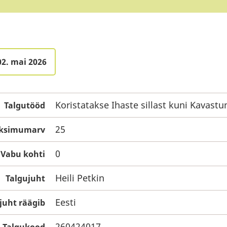
02. mai 2026
Koristatakse Ihaste sillast kuni Kavastun
Talgutööd
25
aksimumarv
0
Vabu kohti
Heili Petkin
Talgujuht
Eesti
juht räägib
260424017