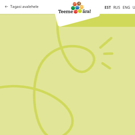
Tagasi avalehele
EST
RUS
ENG
U