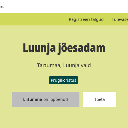
KR
Registreeri talgud
Tulevas
Luunja jõesadam
Tartumaa, Luunja vald
Prügikoristus
Liitumine
on lõppenud
Toeta