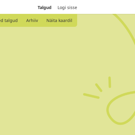
Talgud
Logi sisse
ed talgud
Arhiiv
Näita kaardil