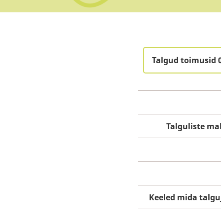
Talgud toimusid 
Talguliste m
Keeled mida talgu