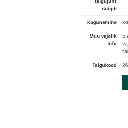
talgujuht
räägib
ko
Kogunemine
pl
Muu vajalik
va
info
ta
26
Talgukood