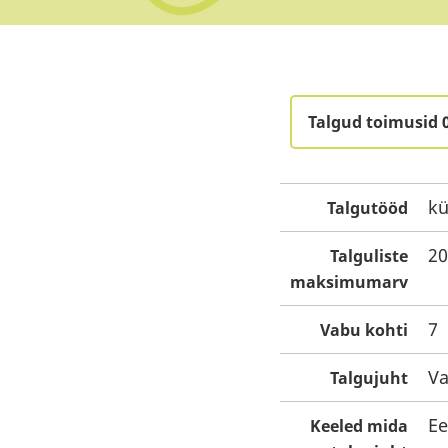
Talgud toimusid 
kü
Talgutööd
20
Talguliste
maksimumarv
7
Vabu kohti
Va
Talgujuht
Ee
Keeled mida