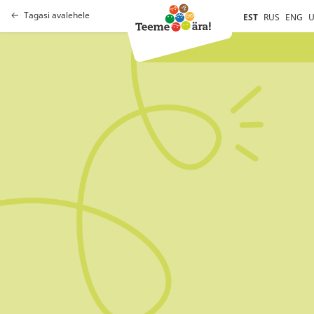
Tagasi avalehele
EST
RUS
ENG
U