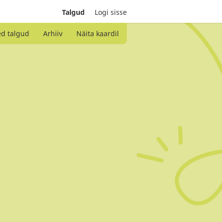
Talgud
Logi sisse
ed talgud
Arhiiv
Näita kaardil