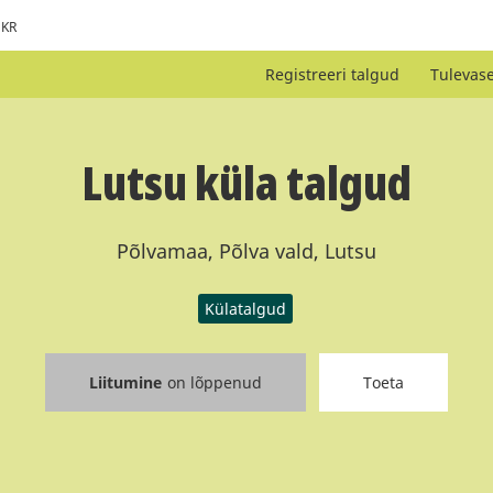
KR
Registreeri talgud
Tulevas
Lutsu küla talgud
Põlvamaa, Põlva vald, Lutsu
Külatalgud
Liitumine
on lõppenud
Toeta