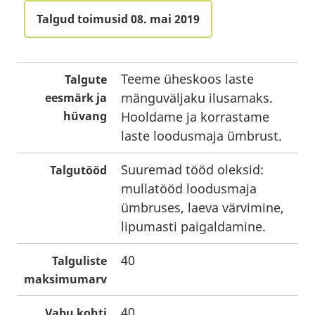
Talgud toimusid 08. mai 2019
Teeme üheskoos laste
Talgute
mänguväljaku ilusamaks.
eesmärk ja
hüvang
Hooldame ja korrastame
laste loodusmaja ümbrust.
Suuremad tööd oleksid:
Talgutööd
mullatööd loodusmaja
ümbruses, laeva värvimine,
lipumasti paigaldamine.
40
Talguliste
maksimumarv
40
Vabu kohti