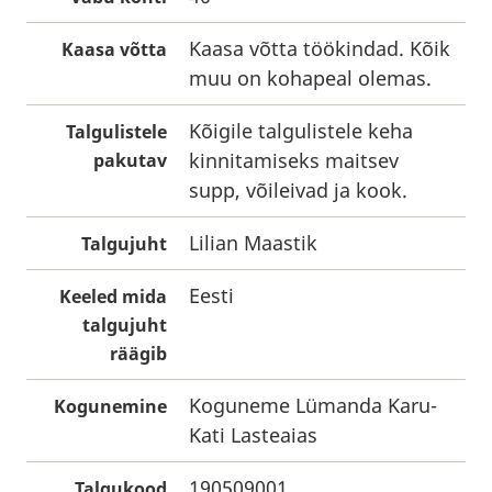
Kaasa võtta töökindad. Kõik
Kaasa võtta
muu on kohapeal olemas.
Kõigile talgulistele keha
Talgulistele
kinnitamiseks maitsev
pakutav
supp, võileivad ja kook.
Lilian Maastik
Talgujuht
Eesti
Keeled mida
talgujuht
räägib
Koguneme Lümanda Karu-
Kogunemine
Kati Lasteaias
190509001
Talgukood