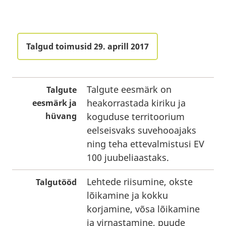
Talgud toimusid 29. aprill 2017
Talgute eesmärk on
Talgute
heakorrastada kiriku ja
eesmärk ja
hüvang
koguduse territoorium
eelseisvaks suvehooajaks
ning teha ettevalmistusi EV
100 juubeliaastaks.
Lehtede riisumine, okste
Talgutööd
lõikamine ja kokku
korjamine, võsa lõikamine
ja virnastamine, puude