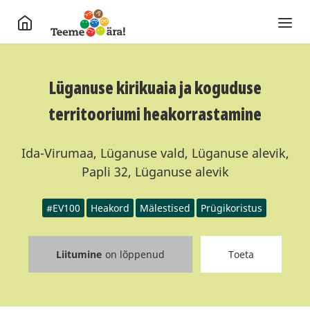
Lüganuse kirikuaia ja koguduse
territooriumi heakorrastamine
Ida-Virumaa, Lüganuse vald, Lüganuse alevik,
Papli 32, Lüganuse alevik
#EV100
Heakord
Mälestised
Prügikoristus
Liitumine
on lõppenud
Toeta