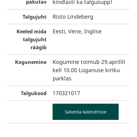
kindlasti ka talgusupp!
pakutav
Risto Lindeberg
Talgujuht
Eesti, Vene, Inglise
Keeled mida
talgujuht
räägib
Kogumine toimub 29.aprillil
Kogunemine
kell 10.00 Lüganuse kiriku
parklas
170321017
Talgukood
Salvesta kalendrisse