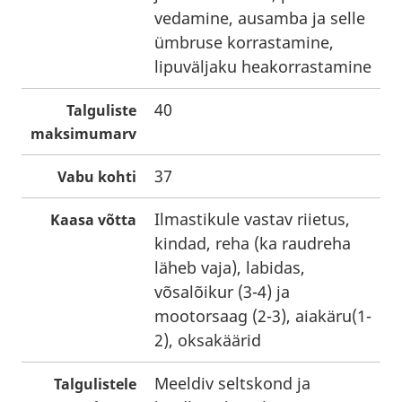
vedamine, ausamba ja selle
ümbruse korrastamine,
lipuväljaku heakorrastamine
40
Talguliste
maksimumarv
37
Vabu kohti
Ilmastikule vastav riietus,
Kaasa võtta
kindad, reha (ka raudreha
läheb vaja), labidas,
võsalõikur (3-4) ja
mootorsaag (2-3), aiakäru(1-
2), oksakäärid
Meeldiv seltskond ja
Talgulistele