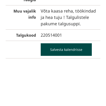
Võta kaasa reha, töökindad
Muu vajalik
ja hea tuju ! Talgulistele
info
pakume talgusuppi.
220514001
Talgukood
Salvesta kalendrisse