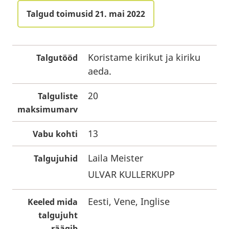
Talgud toimusid 21. mai 2022
Koristame kirikut ja kiriku
Talgutööd
aeda.
20
Talguliste
maksimumarv
13
Vabu kohti
Laila Meister
Talgujuhid
ULVAR KULLERKUPP
Eesti, Vene, Inglise
Keeled mida
talgujuht
räägib