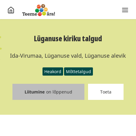
Lüganuse kiriku talgud
Ida-Virumaa, Lüganuse vald, Lüganuse alevik
Heakord
Mõttetalgud
Liitumine
on lõppenud
Toeta