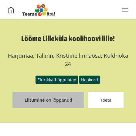
Lööme Lilleküla koolihoovi lille!
Harjumaa, Tallinn, Kristiine linnaosa, Kuldnoka
24
Elurikkad õppeaiad
Heakord
Liitumine
on lõppenud
Toeta