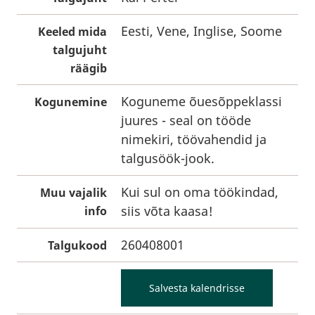
Eesti, Vene, Inglise, Soome
Keeled mida
talgujuht
räägib
Koguneme õuesõppeklassi
Kogunemine
juures - seal on tööde
nimekiri, töövahendid ja
talgusöök-jook.
Kui sul on oma töökindad,
Muu vajalik
siis võta kaasa!
info
260408001
Talgukood
Salvesta kalendrisse