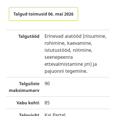
Talgud toimusid 06. mai 2026
Erinevad aiatööd (riisumine,
Talgutööd
rohimine, kaevamine,
istutustööd, niitmine,
seenepeenra
ettevalmistamine jm) ja
pajuonni tegemine.
90
Talguliste
maksimumarv
85
Vabu kohti
Kai Pertel
Talgujuht