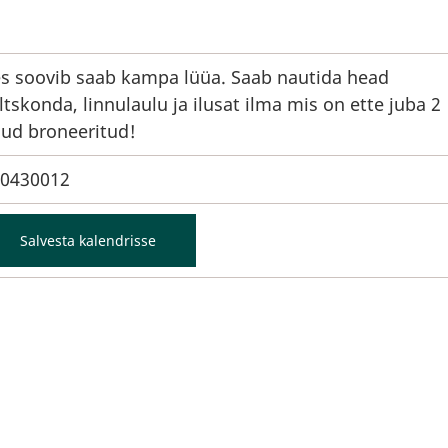
s soovib saab kampa lüüa. Saab nautida head
ltskonda, linnulaulu ja ilusat ilma mis on ette juba 2
ud broneeritud!
0430012
Salvesta kalendrisse