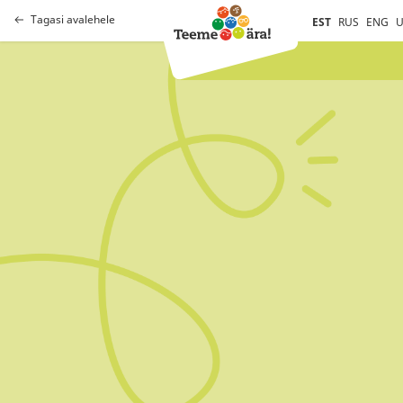
Tagasi avalehele
EST
RUS
ENG
U