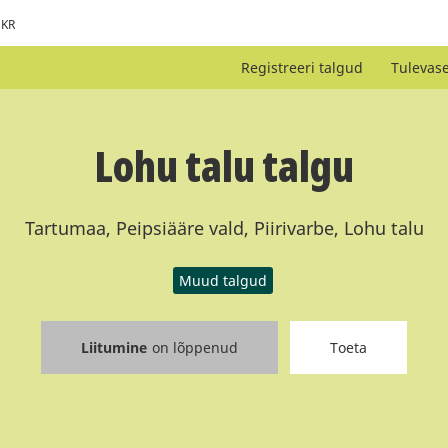
KR
Registreeri talgud
Tulevas
Lohu talu talgu
Tartumaa, Peipsiääre vald, Piirivarbe, Lohu talu
Muud talgud
Liitumine
on lõppenud
Toeta