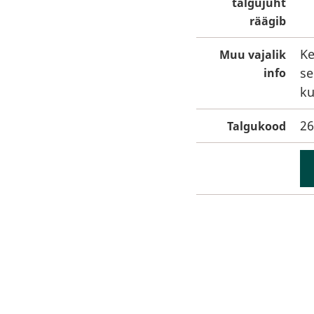
talgujuht
räägib
Ke
Muu vajalik
se
info
ku
26
Talgukood