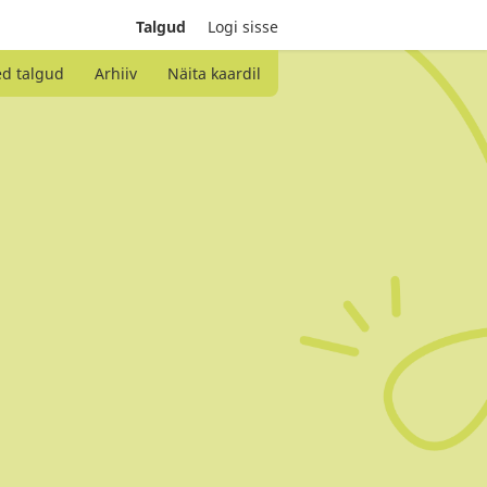
Talgud
Logi sisse
ed talgud
Arhiiv
Näita kaardil