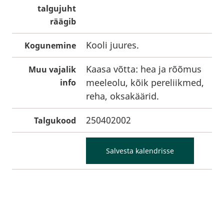
talgujuht
räägib
Kooli juures.
Kogunemine
Kaasa võtta: hea ja rõõmus
Muu vajalik
meeleolu, kõik pereliikmed,
info
reha, oksakäärid.
250402002
Talgukood
Salvesta kalendrisse