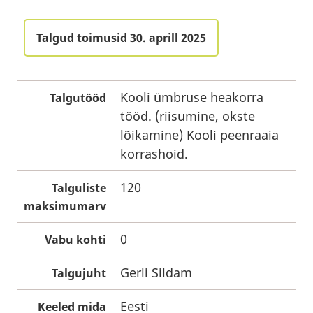
Talgud toimusid 30. aprill 2025
Kooli ümbruse heakorra
Talgutööd
tööd. (riisumine, okste
lõikamine) Kooli peenraaia
korrashoid.
120
Talguliste
maksimumarv
0
Vabu kohti
Gerli Sildam
Talgujuht
Eesti
Keeled mida