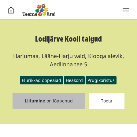
Lodijärve Kooli talgud
Harjumaa, Lääne-Harju vald, Klooga alevik,
Aedlinna tee 5
Elurikkad õppeaiad
Heakord
Prügikoristus
Liitumine
on lõppenud
Toeta