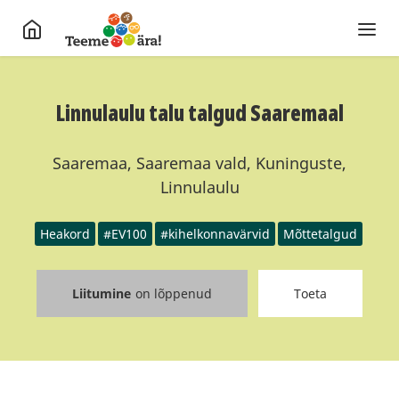
Linnulaulu talu talgud Saaremaal
Saaremaa, Saaremaa vald, Kuninguste,
Linnulaulu
Heakord
#EV100
#kihelkonnavärvid
Mõttetalgud
Liitumine
on lõppenud
Toeta