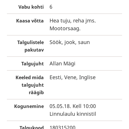
6
Vabu kohti
Hea tuju, reha jms.
Kaasa võtta
Mootorsaag.
Söök, jook, saun
Talgulistele
pakutav
Allan Mägi
Talgujuht
Eesti, Vene, Inglise
Keeled mida
talgujuht
räägib
05.05.18. Kell 10:00
Kogunemine
Linnulaulu kinnistil
180315200
Talgukood