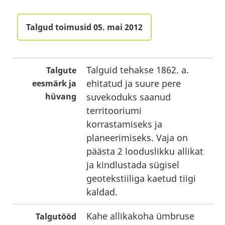
Talgud toimusid 05. mai 2012
Talguid tehakse 1862. a.
Talgute
ehitatud ja suure pere
eesmärk ja
hüvang
suvekoduks saanud
territooriumi
korrastamiseks ja
planeerimiseks. Vaja on
päästa 2 looduslikku allikat
ja kindlustada sügisel
geotekstiiliga kaetud tiigi
kaldad.
Kahe allikakoha ümbruse
Talgutööd