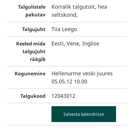
Korralik talgutoit, hea
Talgulistele
seltskond,
pakutav
Tiia Leego
Talgujuht
Eesti, Vene, Inglise
Keeled mida
talgujuht
räägib
Hellenurme veski juures
Kogunemine
05.05.12 10.00
12043012
Talgukood
Salvesta kalendrisse