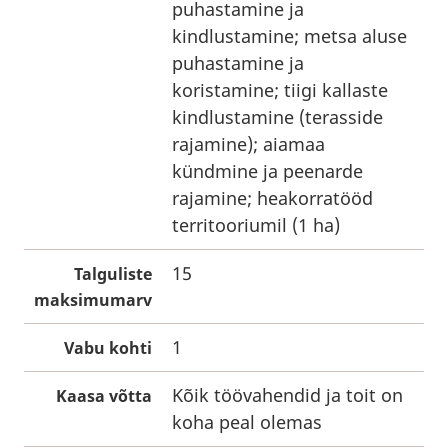
puhastamine ja
kindlustamine; metsa aluse
puhastamine ja
koristamine; tiigi kallaste
kindlustamine (terasside
rajamine); aiamaa
kündmine ja peenarde
rajamine; heakorratööd
territooriumil (1 ha)
15
Talguliste
maksimumarv
1
Vabu kohti
Kõik töövahendid ja toit on
Kaasa võtta
koha peal olemas