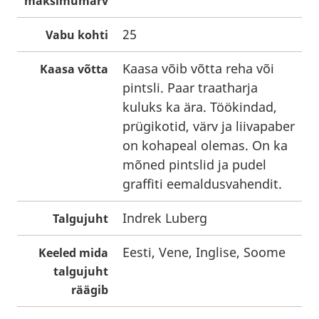
maksimumarv
25
Vabu kohti
Kaasa võib võtta reha või
Kaasa võtta
pintsli. Paar traatharja
kuluks ka ära. Töökindad,
prügikotid, värv ja liivapaber
on kohapeal olemas. On ka
mõned pintslid ja pudel
graffiti eemaldusvahendit.
Indrek Luberg
Talgujuht
Eesti, Vene, Inglise, Soome
Keeled mida
talgujuht
räägib