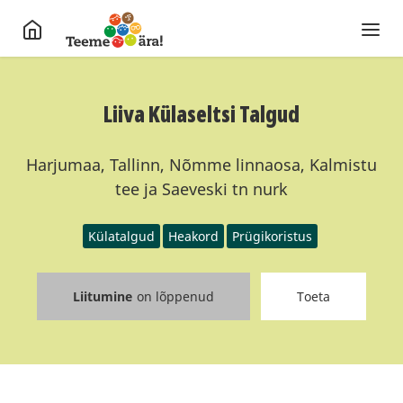
Liiva Külaseltsi Talgud
Harjumaa, Tallinn, Nõmme linnaosa, Kalmistu
tee ja Saeveski tn nurk
Külatalgud
Heakord
Prügikoristus
Liitumine
on lõppenud
Toeta