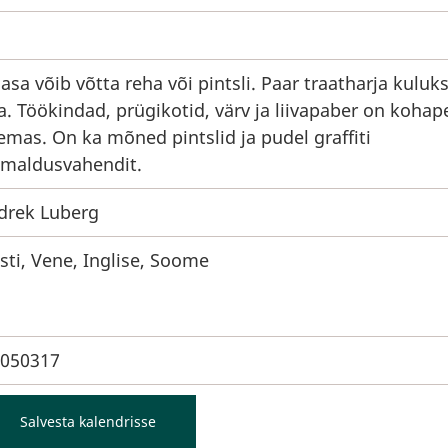
asa võib võtta reha või pintsli. Paar traatharja kuluk
a. Töökindad, prügikotid, värv ja liivapaber on kohap
emas. On ka mõned pintslid ja pudel graffiti
maldusvahendit.
drek Luberg
sti, Vene, Inglise, Soome
050317
Salvesta kalendrisse