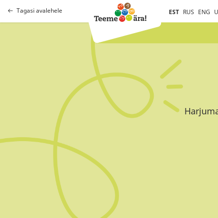
Tagasi avalehele
EST
RUS
ENG
U
Harjuma