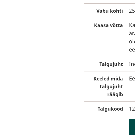
25
Vabu kohti
Ka
Kaasa võtta
är
ol
ee
In
Talgujuht
Ee
Keeled mida
talgujuht
räägib
12
Talgukood