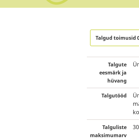
Talgud toimusid 
Ü
Talgute
eesmärk ja
hüvang
Üm
Talgutööd
mä
ko
30
Talguliste
maksimumarv