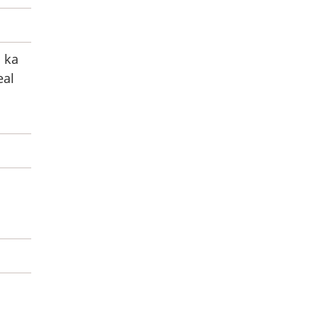
s ka
eal