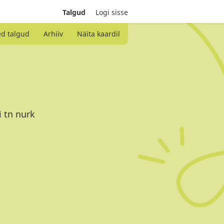
Talgud
Logi sisse
ed talgud
Arhiiv
Näita kaardil
 tn nurk