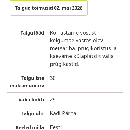
Talgud toimusid 02. mai 2026
Korrastame võsast
Talgutööd
kelgumäe vastas olev
metsariba, prügikoristus ja
kaevame külaplatsilt välja
prügikastid.
30
Talguliste
maksimumarv
29
Vabu kohti
Kadi Pärna
Talgujuht
Eesti
Keeled mida