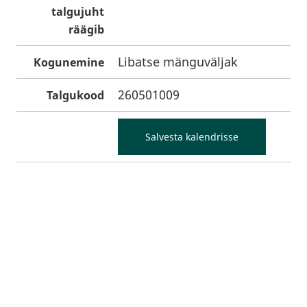
talgujuht
räägib
Libatse mänguväljak
Kogunemine
260501009
Talgukood
Salvesta kalendrisse