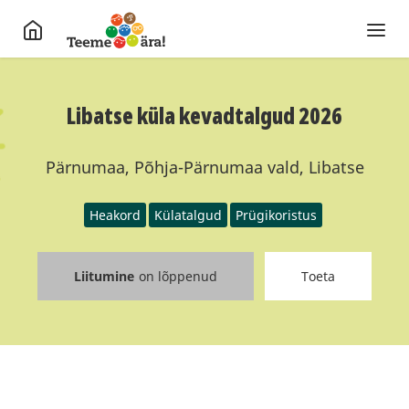
Libatse küla kevadtalgud 2026
Pärnumaa, Põhja-Pärnumaa vald, Libatse
Heakord
Külatalgud
Prügikoristus
Liitumine
on lõppenud
Toeta