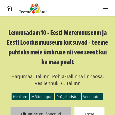
Lennusadam10 - Eesti Meremuuseum ja
Eesti Loodusmuuseum kutsuvad - teeme
puhtaks meie ümbruse nii vee seest kui
ka maa pealt
Harjumaa, Tallinn, Põhja-Tallinna linnaosa,
Vesilennuki 6, Tallinn
Heakord
Mõttetalgud
Prügikoristus
Veeohutus
Liitumine
on lõppenud
Toeta