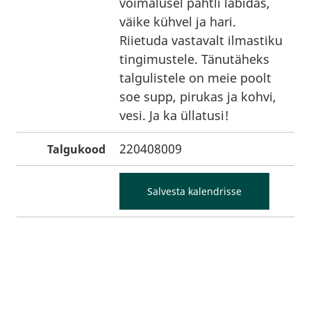
võimalusel pahtli labidas,
väike kühvel ja hari.
Riietuda vastavalt ilmastiku
tingimustele. Tänutäheks
talgulistele on meie poolt
soe supp, pirukas ja kohvi,
vesi. Ja ka üllatusi!
220408009
Talgukood
Salvesta kalendrisse