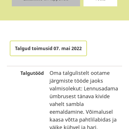
Talgud toimusid 07. mai 2022
Oma talgulistelt ootame
Talgutööd
järgmiste tööde jaoks
valmisolekut: Lennusadama
ümbrusest tänava kivide
vahelt sambla
eemaldamine. Võimalusel
kaasa võtta pahtlilabidas ja
väike kühvel ja hari.