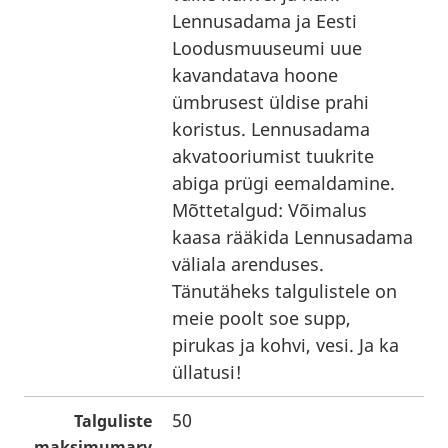
Lennusadama ja Eesti
Loodusmuuseumi uue
kavandatava hoone
ümbrusest üldise prahi
koristus. Lennusadama
akvatooriumist tuukrite
abiga prügi eemaldamine.
Mõttetalgud: Võimalus
kaasa rääkida Lennusadama
väliala arenduses.
Tänutäheks talgulistele on
meie poolt soe supp,
pirukas ja kohvi, vesi. Ja ka
üllatusi!
50
Talguliste
maksimumarv