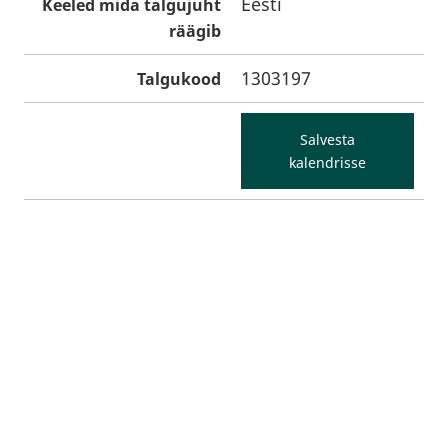
Eesti
Keeled mida talgujuht
räägib
1303197
Talgukood
Salvesta
kalendrisse