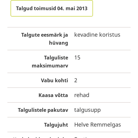
Talgud toimusid 04. mai 2013
kevadine koristus
Talgute eesmärk ja
hüvang
15
Talguliste
maksimumarv
2
Vabu kohti
rehad
Kaasa võtta
talgusupp
Talgulistele pakutav
Helve Remmelgas
Talgujuht