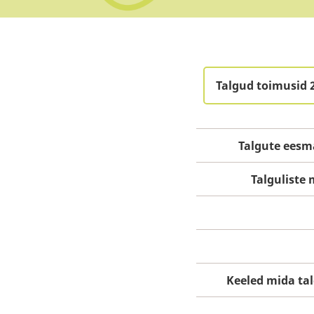
Talgud toimusid 2
Talgute eesm
Talgulist
Keeled mida ta