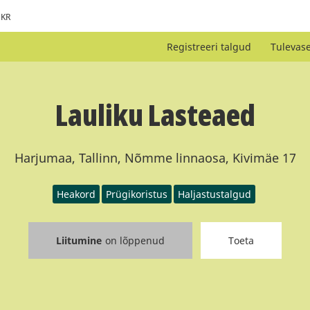
KR
Registreeri talgud
Tulevas
Lauliku Lasteaed
Harjumaa, Tallinn, Nõmme linnaosa, Kivimäe 17
Heakord
Prügikoristus
Haljastustalgud
Liitumine
on lõppenud
Toeta