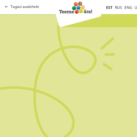
Tagasi avalehele
EST
RUS
ENG
U