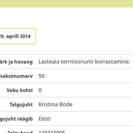
9. aprill 2014
Lasteaia territooriumi korrastamine.
ärk ja hüvang
50
e maksimumarv
0
Vabu kohti
Kristina Bode
Talgujuht
Eesti
lgujuht räägib
140319005