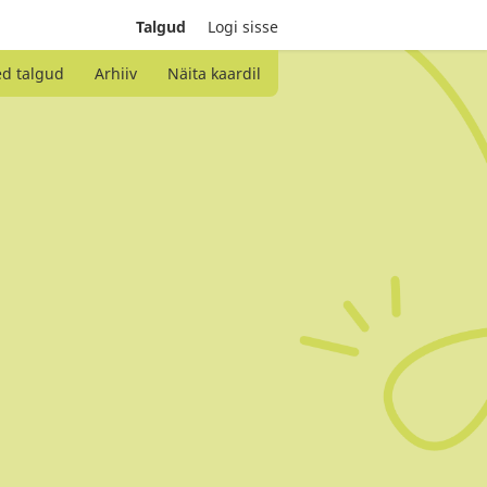
Talgud
Logi sisse
ed talgud
Arhiiv
Näita kaardil