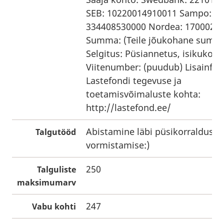
SEB: 10220014910011 Sampo:
334408530000 Nordea: 1700028
Summa: (Teile jõukohane summ
Selgitus: Püsiannetus, isikukood
Viitenumber: (puudub) Lisainfo
Lastefondi tegevuse ja
toetamisvõimaluste kohta:
http://lastefond.ee/
Abistamine läbi püsikorralduse
Talgutööd
vormistamise:)
250
Talguliste
maksimumarv
247
Vabu kohti