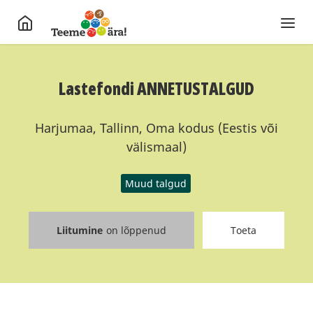
Lastefondi ANNETUSTALGUD
Harjumaa, Tallinn, Oma kodus (Eestis või
välismaal)
Muud talgud
Liitumine
on lõppenud
Toeta