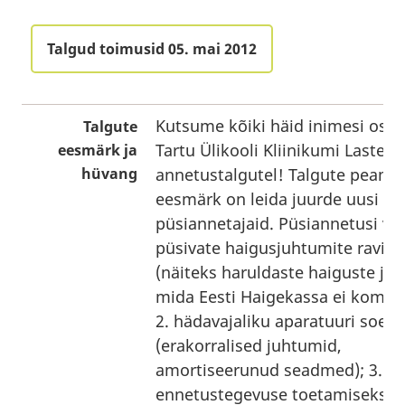
Talgud toimusid 05. mai 2012
Kutsume kõiki häid inimesi osa
Talgute
Tartu Ülikooli Kliinikumi Lastefo
eesmärk ja
hüvang
annetustalgutel! Talgute peami
eesmärk on leida juurde uusi
püsiannetajaid. Püsiannetusi va
püsivate haigusjuhtumite raviks
(näiteks haruldaste haiguste ju
mida Eesti Haigekassa ei kompen
2. hädavajaliku aparatuuri soet
(erakorralised juhtumid,
amortiseerunud seadmed); 3.
ennetustegevuse toetamiseks.