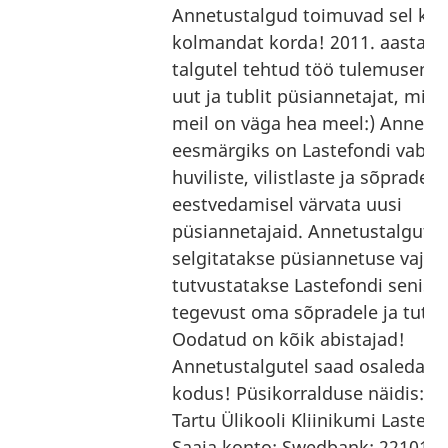
Annetustalgud toimuvad sel korr
kolmandat korda! 2011. aastal l
talgutel tehtud töö tulemusena l
uut ja tublit püsiannetajat, mille
meil on väga hea meel:) Annetu
eesmärgiks on Lastefondi vabata
huviliste, vilistlaste ja sõprade
eestvedamisel värvata uusi
püsiannetajaid. Annetustalgute 
selgitatakse püsiannetuse vajali
tutvustatakse Lastefondi senist
tegevust oma sõpradele ja tutta
Oodatud on kõik abistajad!
Annetustalgutel saad osaleda 
kodus! Püsikorralduse näidis: Sa
Tartu Ülikooli Kliinikumi Lastef
Saaja konto: Swedbank: 221015