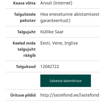
Arvuti (internet)
Kaasa võtta
Hea enesetunne abistamisest o
Talgulistele
garanteeritud:)
pakutav
Küllike Saar
Talgujuht
Eesti, Vene, Inglise
Keeled mida
talgujuht
räägib
12042722
Talgukood
Salvesta kalendrisse
http://lastefond.ee/lastefondist/
Ürituse pildid