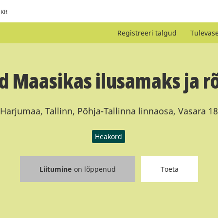
KR
Registreeri talgud
Tulevas
d Maasikas ilusamaks ja 
Harjumaa, Tallinn, Põhja-Tallinna linnaosa, Vasara 18
Heakord
Liitumine
on lõppenud
Toeta