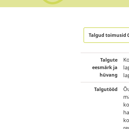
Talgud toimusid 
Ko
Talgute
la
eesmärk ja
hüvang
la
Õu
Talgutööd
mä
ko
ha
ko
re