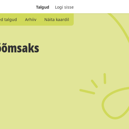
Talgud
Logi sisse
ed talgud
Arhiiv
Näita kaardil
rõõmsaks