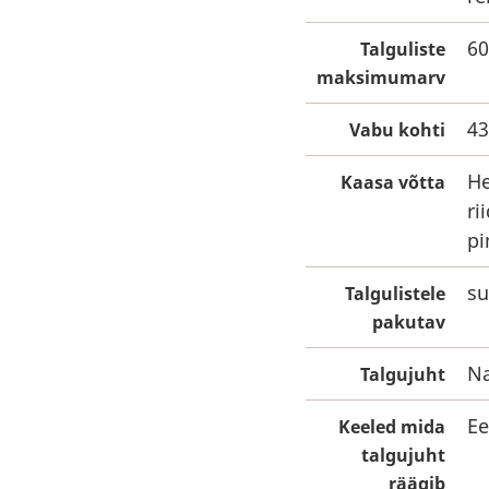
60
Talguliste
maksimumarv
43
Vabu kohti
He
Kaasa võtta
ri
pi
su
Talgulistele
pakutav
Na
Talgujuht
Ee
Keeled mida
talgujuht
räägib