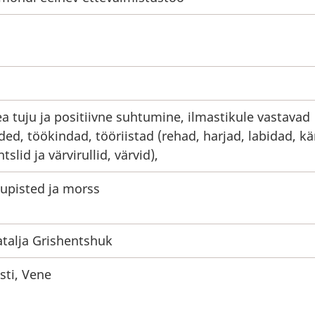
a tuju ja positiivne suhtumine, ilmastikule vastavad
ided, töökindad, tööriistad (rehad, harjad, labidad, kä
ntslid ja värvirullid, värvid),
upisted ja morss
talja Grishentshuk
sti, Vene