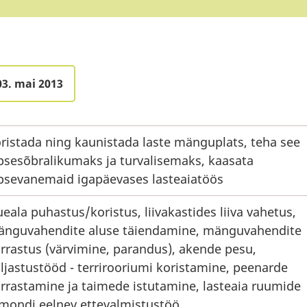
03. mai 2013
ristada ning kaunistada laste mänguplats, teha see
psesõbralikumaks ja turvalisemaks, kaasata
psevanemaid igapäevases lasteaiatöös
eala puhastus/koristus, liivakastides liiva vahetus,
nguvahendite aluse täiendamine, mänguvahendite
rrastus (värvimine, parandus), akende pesu,
ljastustööd - terrirooriumi koristamine, peenarde
rrastamine ja taimede istutamine, lasteaia ruumide
mondi eelnev ettevalmistustöö