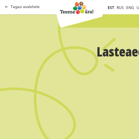
Tagasi avalehele
EST
RUS
ENG
U
Lasteae