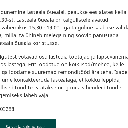
gunemine lasteaia õuealal, peaukse ees alates kella
.30-st. Lasteaia õueala on talgulistele avatud
avahemikus 15.30 - 19.00. Iga talguline saab ise valid
a, millal ta ühineb meiega ning soovib panustada
steaia õueala koristusse.
lgutest võtavad osa lasteaia töötajad ja lapsevanem
os lastega. Eriti oodatud on kõik isad/mehed, kelle
iga loodame suuremad remonditööd ära teha. Isade
lume kontakteeruda lasteaiaga, et kokku leppida,
llised tööd teostatakse ning mis vahendeid tööde
gemiseks läheb vaja.
03288
Salvesta kalendrisse