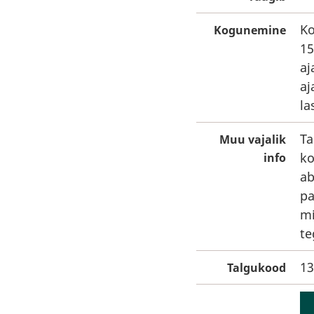
Ko
Kogunemine
15
aj
aj
la
Ta
Muu vajalik
ko
info
ab
pa
mi
te
13
Talgukood