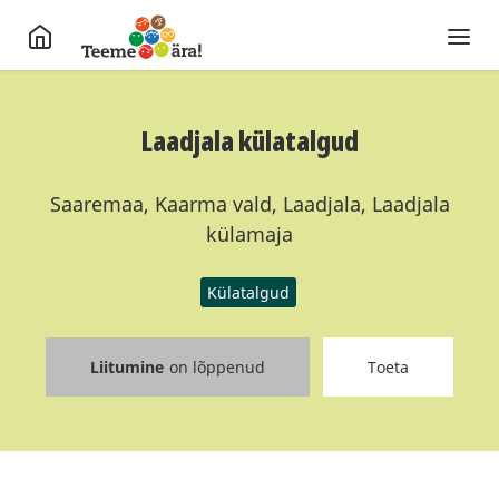
Laadjala külatalgud
Saaremaa, Kaarma vald, Laadjala, Laadjala
külamaja
Külatalgud
Liitumine
on lõppenud
Toeta