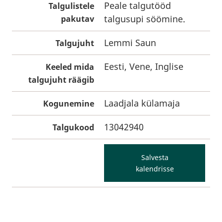
Peale talgutööd
Talgulistele
talgusupi söömine.
pakutav
Lemmi Saun
Talgujuht
Eesti, Vene, Inglise
Keeled mida
talgujuht räägib
Laadjala külamaja
Kogunemine
13042940
Talgukood
Salvesta
kalendrisse