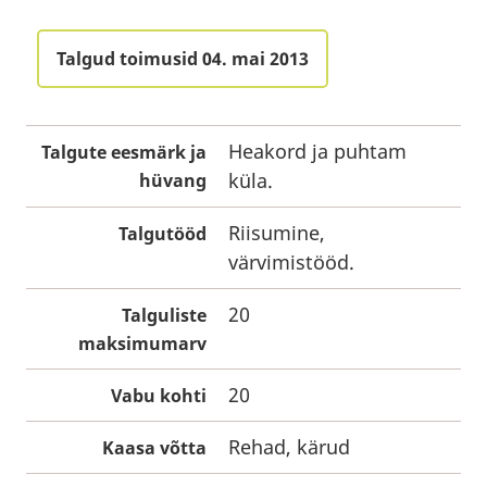
Talgud toimusid 04. mai 2013
Heakord ja puhtam
Talgute eesmärk ja
küla.
hüvang
Riisumine,
Talgutööd
värvimistööd.
20
Talguliste
maksimumarv
20
Vabu kohti
Rehad, kärud
Kaasa võtta