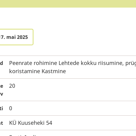
17. mai 2025
Peenrate rohimine Lehtede kokku riisumine, prü
öd
koristamine Kastmine
20
te
v
0
ti
KÜ Kuuseheki 54
ht