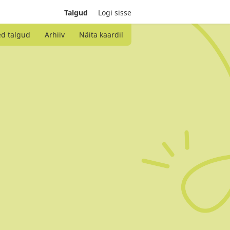
Talgud
Logi sisse
ed talgud
Arhiiv
Näita kaardil