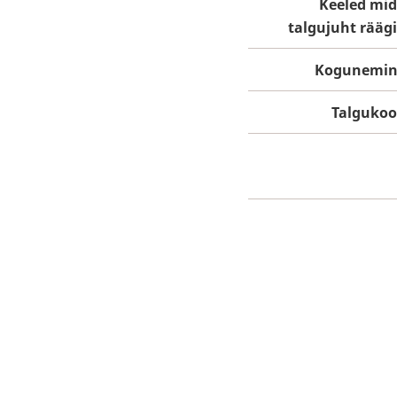
Keeled mi
talgujuht rääg
Kogunemin
Talguko