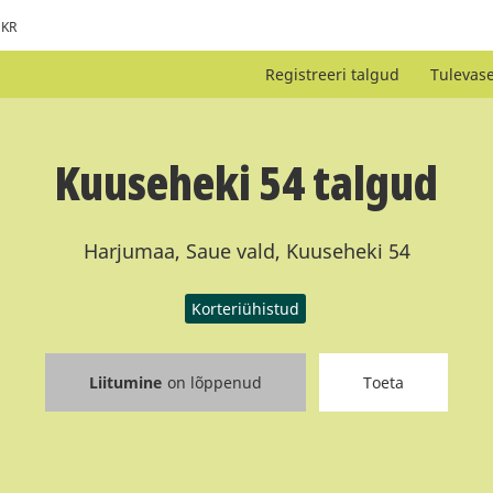
KR
Registreeri talgud
Tulevas
Kuuseheki 54 talgud
Harjumaa, Saue vald, Kuuseheki 54
Korteriühistud
Liitumine
on lõppenud
Toeta