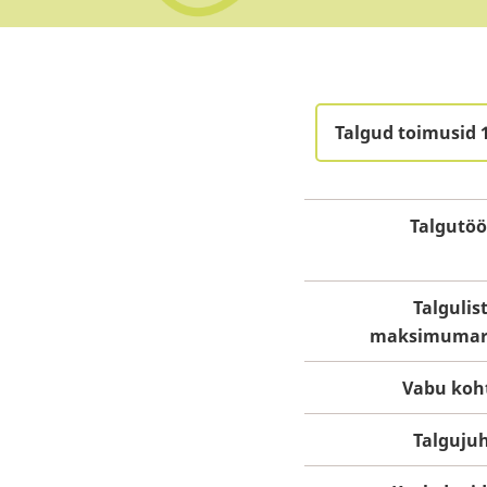
Talgud toimusid 
Talgutö
Talgulis
maksimumar
Vabu koh
Talguju