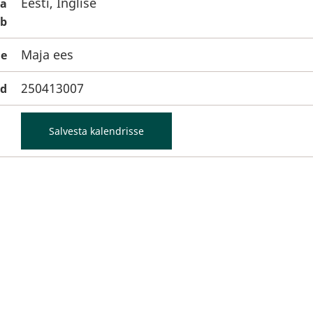
Eesti, Inglise
da
ib
Maja ees
e
250413007
od
Salvesta kalendrisse