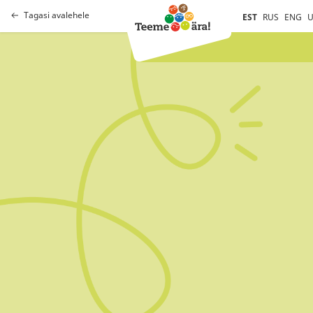
Tagasi avalehele
EST
RUS
ENG
U