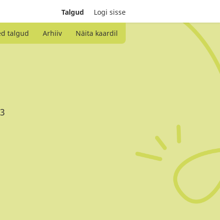
Talgud
Logi sisse
ed talgud
Arhiiv
Näita kaardil
23