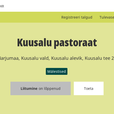
KR
Registreeri talgud
Tulevas
Kuusalu pastoraat
arjumaa, Kuusalu vald, Kuusalu alevik, Kuusalu tee 
Mälestised
Liitumine
on lõppenud
Toeta