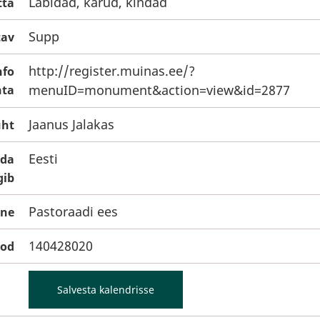
Labidad, kärud, kindad
tta
Supp
tav
http://register.muinas.ee/?
nfo
menuID=monument&action=view&id=2877
hta
Jaanus Jalakas
uht
Eesti
ida
gib
Pastoraadi ees
ne
140428020
ood
Salvesta kalendrisse