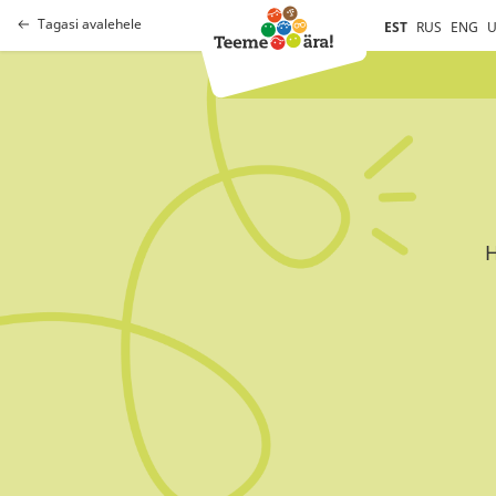
Tagasi avalehele
EST
RUS
ENG
U
H