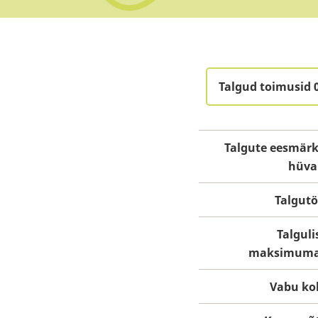
Talgud toimusid 
Talgute eesmärk
hüva
Talgut
Talguli
maksimuma
Vabu ko