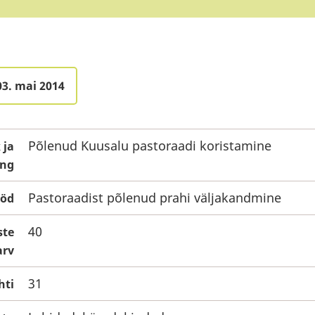
03. mai 2014
Põlenud Kuusalu pastoraadi koristamine
 ja
ng
Pastoraadist põlenud prahi väljakandmine
ööd
40
ste
rv
31
hti