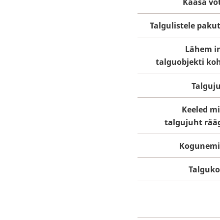
Kaasa võ
Talgulistele paku
Lähem i
talguobjekti ko
Talguj
Keeled m
talgujuht rää
Kogunemi
Talguk