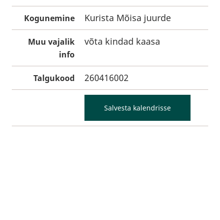
Kurista Mõisa juurde
Kogunemine
võta kindad kaasa
Muu vajalik
info
260416002
Talgukood
Salvesta kalendrisse