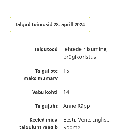
Talgud toimusid 28. aprill 2024
lehtede riisumine,
Talgutööd
prügikoristus
15
Talguliste
maksimumarv
14
Vabu kohti
Anne Räpp
Talgujuht
Eesti, Vene, Inglise,
Keeled mida
Soome
talgujuht räägib