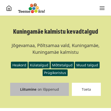
Kuningamäe kalmistu kevadtalgud
Jõgevamaa, Põltsamaa vald, Kuningamäe,
Kuningamäe kalmistu
Heakord
Külatalgud
Mõttetalgud
Muud talgud
Prügikoristus
Liitumine
on lõppenud
Toeta