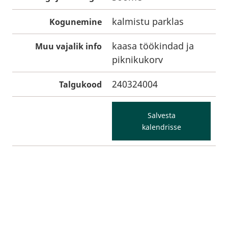
kalmistu parklas
Kogunemine
kaasa töökindad ja
Muu vajalik info
piknikukorv
240324004
Talgukood
Salvesta
kalendrisse