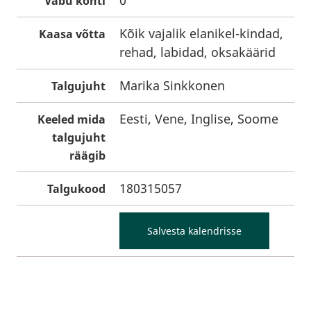
0
Vabu kohti
Kõik vajalik elanikel-kindad,
Kaasa võtta
rehad, labidad, oksakäärid
Marika Sinkkonen
Talgujuht
Eesti, Vene, Inglise, Soome
Keeled mida
talgujuht
räägib
180315057
Talgukood
Salvesta kalendrisse