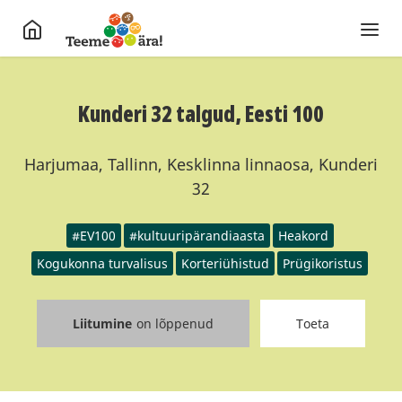
Kunderi 32 talgud, Eesti 100
Harjumaa, Tallinn, Kesklinna linnaosa, Kunderi
32
#EV100
#kultuuripärandiaasta
Heakord
Kogukonna turvalisus
Korteriühistud
Prügikoristus
Liitumine
on lõppenud
Toeta