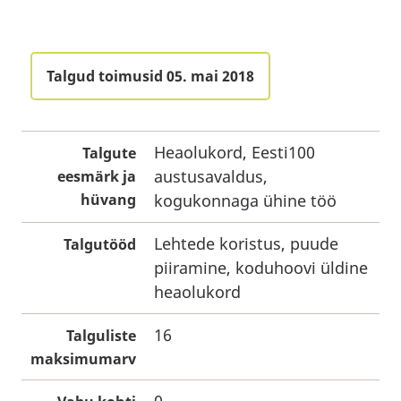
Talgud toimusid 05. mai 2018
Heaolukord, Eesti100
Talgute
austusavaldus,
eesmärk ja
hüvang
kogukonnaga ühine töö
Lehtede koristus, puude
Talgutööd
piiramine, koduhoovi üldine
heaolukord
16
Talguliste
maksimumarv