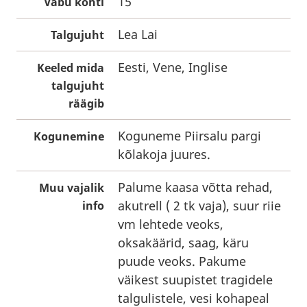
15
Vabu kohti
Lea Lai
Talgujuht
Eesti, Vene, Inglise
Keeled mida
talgujuht
räägib
Koguneme Piirsalu pargi
Kogunemine
kõlakoja juures.
Palume kaasa võtta rehad,
Muu vajalik
akutrell ( 2 tk vaja), suur riie
info
vm lehtede veoks,
oksakäärid, saag, käru
puude veoks. Pakume
väikest suupistet tragidele
talgulistele, vesi kohapeal