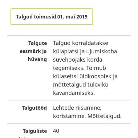
Talgud toimusid 01. mai 2019
Talgud korraldatakse
Talgute
külaplatsi ja ujumiskoha
eesmärk ja
hüvang
suvehoojaks korda
tegemiseks. Toimub
külaseltsi üldkoosolek ja
mõttetalgud tuleviku
kavandamiseks.
Lehtede riisumine,
Talgutööd
koristamine. Mõttetalgud.
40
Talguliste