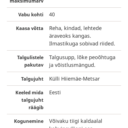
maksimumarv
40
Vabu kohti
Reha, kindad, lehtede
Kaasa võtta
äraveoks kangas.
Ilmastikuga sobivad riided.
Talgusupp, lõke peoõhtuga
Talgulistele
ja võistlusmängud.
pakutav
Külli Hiiemäe-Metsar
Talgujuht
Eesti
Keeled mida
talgujuht
räägib
Võivaku tiigi kaldaalal
Kogunemine