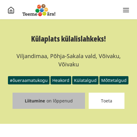
Külaplats külalislahkeks!
Viljandimaa, Põhja-Sakala vald, Võivaku,
Võivaku
#õueraamatukogu
Heakord
Külatalgud
Mõttetalgud
Liitumine
on lõppenud
Toeta