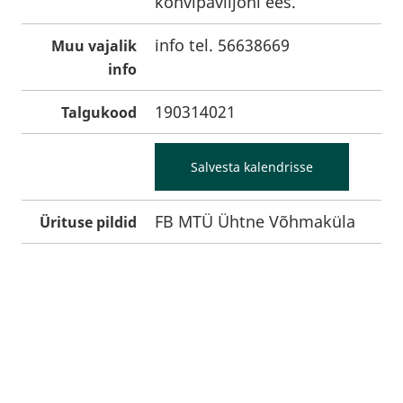
kohvipaviljoni ees.
info tel. 56638669
Muu vajalik
info
190314021
Talgukood
Salvesta kalendrisse
FB MTÜ Ühtne Võhmaküla
Ürituse pildid