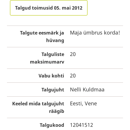
Talgud toimusid 05. mai 2012
Maja ümbrus korda!
Talgute eesmärk ja
hüvang
20
Talguliste
maksimumarv
20
Vabu kohti
Nelli Kuldmaa
Talgujuht
Eesti, Vene
Keeled mida talgujuht
räägib
12041512
Talgukood