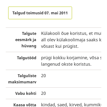
Talgud toimusid 07. mai 2011
Külakooli õue koristus, et muin
Talgute
all olev külakoolimaja saaks kor
eesmärk ja
hüvang
võsast kui prügist.
prügi kokku korjamine, võsa sa
Talgutööd
langenud okste koristus.
20
Talguliste
maksimumarv
20
Vabu kohti
kindad, saed, kirved, kummikud
Kaasa võtta