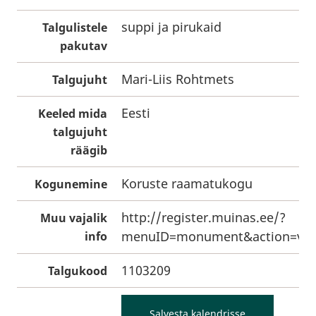
suppi ja pirukaid
Talgulistele
pakutav
Mari-Liis Rohtmets
Talgujuht
Eesti
Keeled mida
talgujuht
räägib
Koruste raamatukogu
Kogunemine
http://register.muinas.ee/?
Muu vajalik
menuID=monument&action=vie
info
1103209
Talgukood
Salvesta kalendrisse