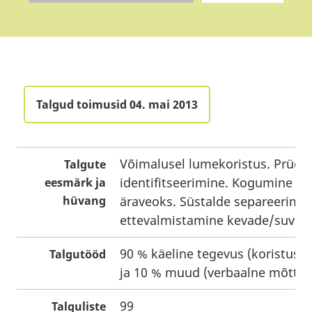
Talgud toimusid 04. mai 2013
Võimalusel lumekoristus. Prügi, 
Talgute
identifitseerimine. Kogumine n
eesmärk ja
hüvang
äraveoks. Süstalde separeerimin
ettevalmistamine kevade/suve 
90 % käeline tegevus (koristus,
Talgutööd
ja 10 % muud (verbaalne mõttet
99
Talguliste