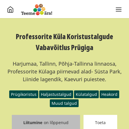
Professorite Küla Koristustalgude
Vabavõitlus Prügiga
Harjumaa, Tallinn, Põhja-Tallinna linnaosa,
Professorite Külaga piirnevad alad- Süsta Park,
Liinide lagendik, Kaevuri puiestee.
Prügikoristus
Haljastustalgud
Külatalgud
Heakord
Muud talgud
Liitumine
on lõppenud
Toeta