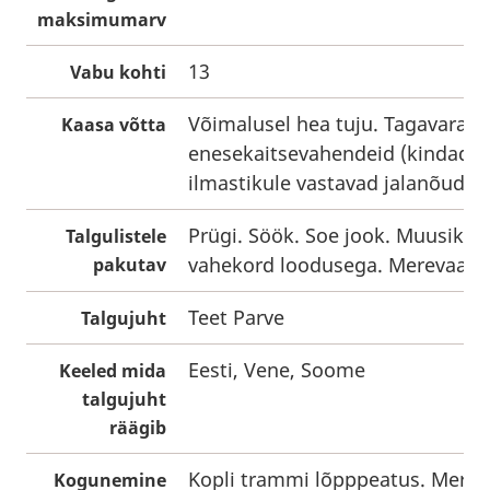
maksimumarv
13
Vabu kohti
Võimalusel hea tuju. Tagavarak
Kaasa võtta
enesekaitsevahendeid (kindad jn
ilmastikule vastavad jalanõud.
Prügi. Söök. Soe jook. Muusika. 
Talgulistele
vahekord loodusega. Merevaade
pakutav
Teet Parve
Talgujuht
Eesti, Vene, Soome
Keeled mida
talgujuht
räägib
Kopli trammi lõpppeatus. Merev
Kogunemine