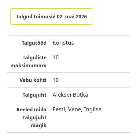
Talgud toimusid 02. mai 2026
Koristus
Talgutööd
10
Talguliste
maksimumarv
10
Vabu kohti
Aleksei Bõtka
Talgujuht
Eesti, Vene, Inglise
Keeled mida
talgujuht
räägib