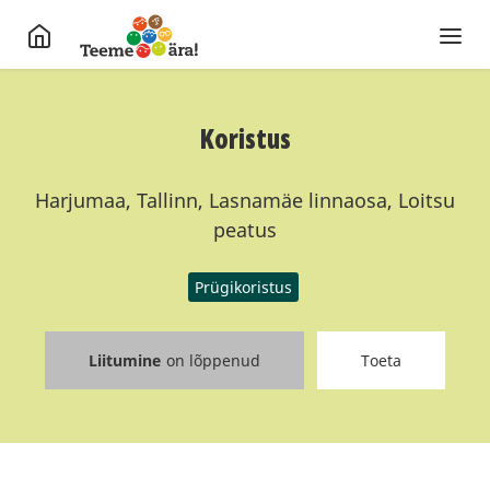
Koristus
Harjumaa, Tallinn, Lasnamäe linnaosa, Loitsu
peatus
Prügikoristus
Liitumine
on lõppenud
Toeta