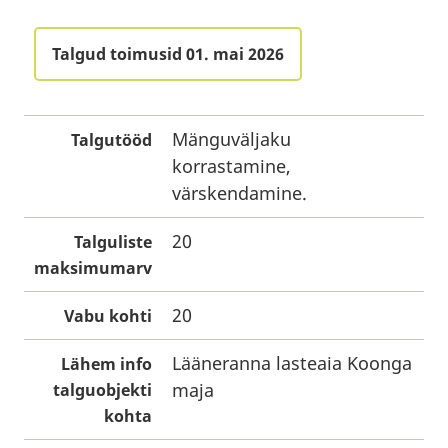
Talgud toimusid 01. mai 2026
Mänguväljaku
Talgutööd
korrastamine,
värskendamine.
20
Talguliste
maksimumarv
20
Vabu kohti
Lääneranna lasteaia Koonga
Lähem info
maja
talguobjekti
kohta