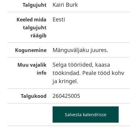
Kairi Burk
Talgujuht
Eesti
Keeled mida
talgujuht
räägib
Mänguväljaku juures.
Kogunemine
Selga tööriided, kaasa
Muu vajalik
töökindad. Peale tööd kohv
info
ja kringel.
260425005
Talgukood
Salvesta kalendrisse