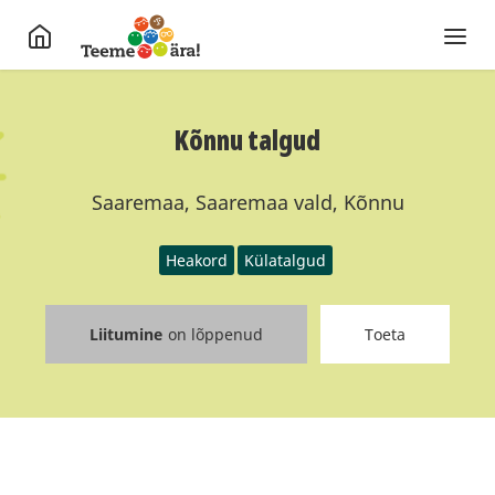
Kõnnu talgud
Saaremaa, Saaremaa vald, Kõnnu
Heakord
Külatalgud
Liitumine
on lõppenud
Toeta