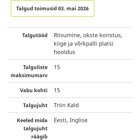
Talgud toimusid 03. mai 2026
Riisumine, okste koristus,
Talgutööd
kiige ja võrkpalli platsi
hooldus
15
Talguliste
maksimumarv
15
Vabu kohti
Triin Kald
Talgujuht
Eesti, Inglise
Keeled mida
talgujuht
räägib