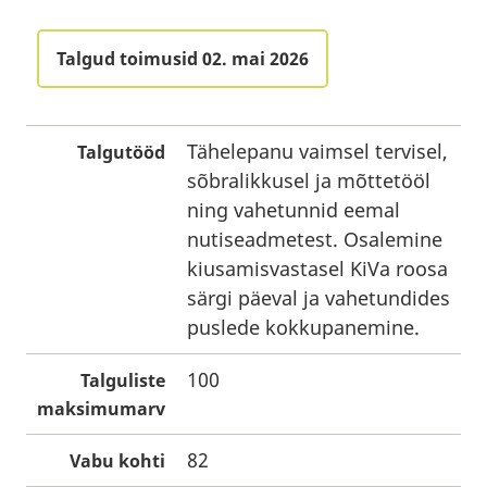
Talgud toimusid 02. mai 2026
Tähelepanu vaimsel tervisel,
Talgutööd
sõbralikkusel ja mõttetööl
ning vahetunnid eemal
nutiseadmetest. Osalemine
kiusamisvastasel KiVa roosa
särgi päeval ja vahetundides
puslede kokkupanemine.
100
Talguliste
maksimumarv
82
Vabu kohti