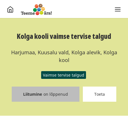
Kolga kooli vaimse tervise talgud
Harjumaa, Kuusalu vald, Kolga alevik, Kolga
kool
Vaimse tervise talgud
Liitumine
on lõppenud
Toeta