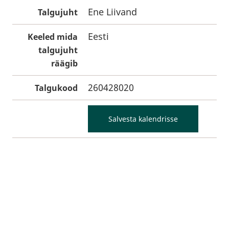
Ene Liivand
Talgujuht
Eesti
Keeled mida
talgujuht
räägib
260428020
Talgukood
Salvesta kalendrisse