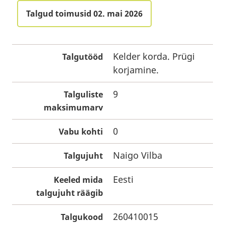
Talgud toimusid 02. mai 2026
Kelder korda. Prügi
Talgutööd
korjamine.
9
Talguliste
maksimumarv
0
Vabu kohti
Naigo Vilba
Talgujuht
Eesti
Keeled mida
talgujuht räägib
260410015
Talgukood