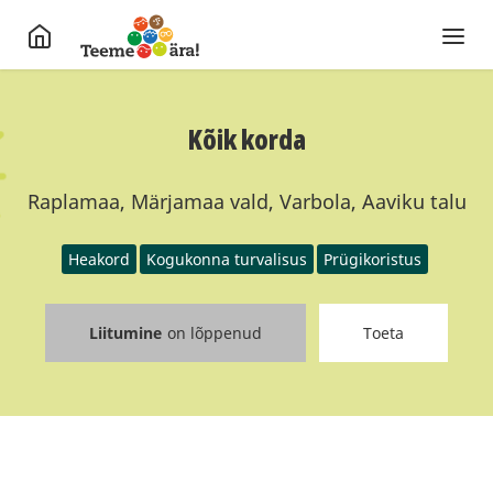
Kõik korda
Raplamaa, Märjamaa vald, Varbola, Aaviku talu
Heakord
Kogukonna turvalisus
Prügikoristus
Liitumine
on lõppenud
Toeta